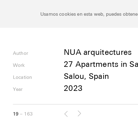
Ceramic Architectures
Usamos cookies en esta web, puedes obten
Author
NUA arquitectures
Author
27 Apartments in S
Uses
Work
Salou, Spain
Location
Location
2023
Year
19
163