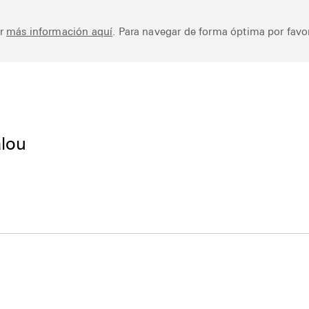
Works
Library
Ar
er
más información aquí
. Para navegar de forma óptima por favor
alou