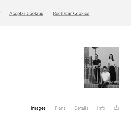
chive
Posts
Fundamentals
About
Esp
...
Aceptar Cookies
Rechazar Cookies
Images
Plans
Details
Info