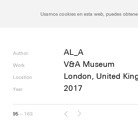
Ceramic Architectures
Usamos cookies en esta web, puedes obten
Author
AL_A
Author
V&A Museum
Uses
Work
London, United Ki
Location
Location
2017
Year
95
163