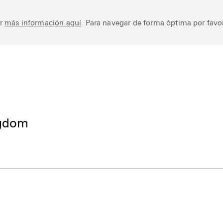
Works
Library
Ar
er
más información aquí
. Para navegar de forma óptima por favor
ngdom