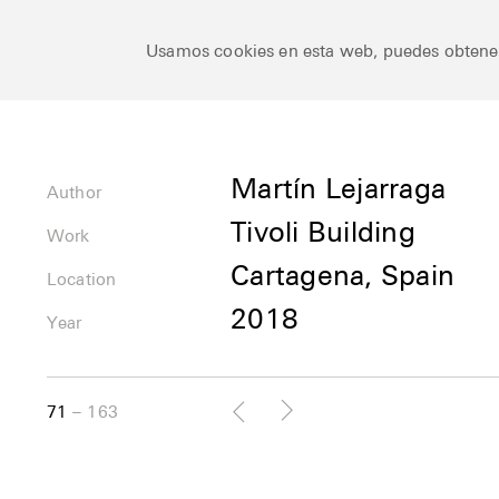
Ceramic Architectures
Usamos cookies en esta web, puedes obten
Author
Martín Lejarraga
Author
Tivoli Building
Uses
Work
Cartagena, Spain
Location
Location
2018
Year
71
163