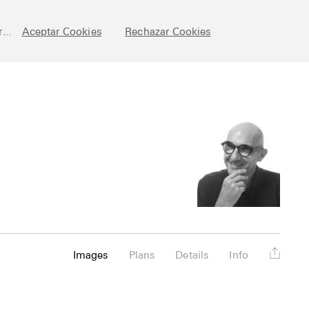
chive
Posts
Fundamentals
About
Esp
...
Aceptar Cookies
Rechazar Cookies
Images
Plans
Details
Info