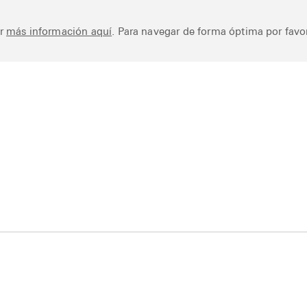
Works
Library
Ar
er
más información aquí
. Para navegar de forma óptima por favor