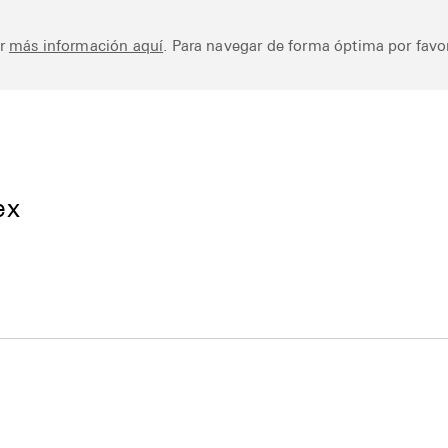
Works
Library
Ar
er
más información aquí
. Para navegar de forma óptima por favor
ex