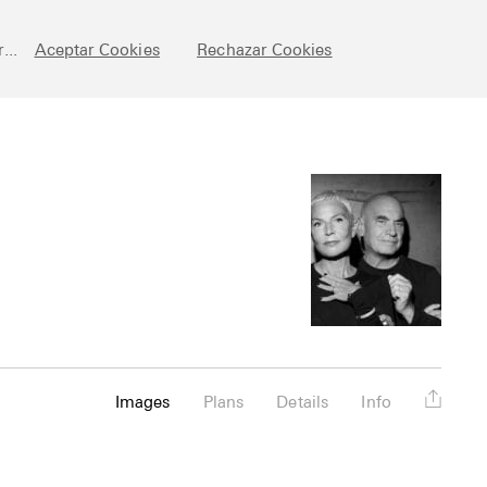
chive
Posts
Fundamentals
About
Esp
...
Aceptar Cookies
Rechazar Cookies
Images
Plans
Details
Info