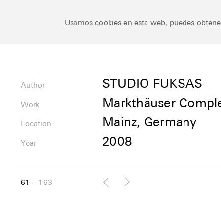
Ceramic Architectures
Usamos cookies en esta web, puedes obten
Author
STUDIO FUKSAS
Author
Markthäuser Compl
Uses
Work
Mainz, Germany
Location
Location
2008
Year
61
163