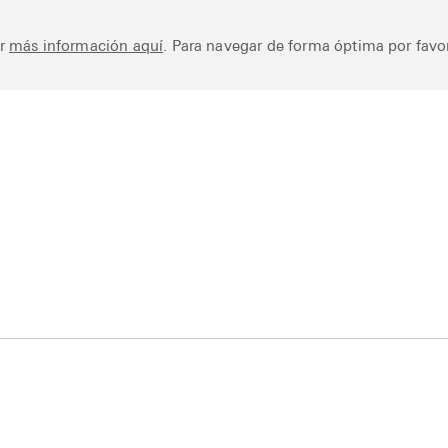
Works
Library
Ar
er
más información aquí
. Para navegar de forma óptima por favor