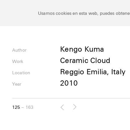
Ceramic Architectures
Usamos cookies en esta web, puedes obten
Author
Kengo Kuma
Author
Ceramic Cloud
Uses
Work
Reggio Emilia, Italy
Location
Location
2010
Year
125
163