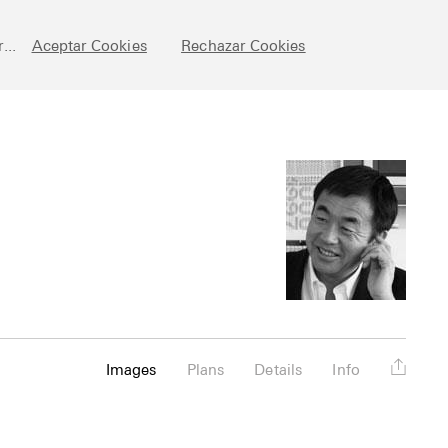
chive
Posts
Fundamentals
About
Esp
...
Aceptar Cookies
Rechazar Cookies
Images
Plans
Details
Info