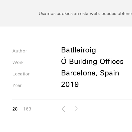
Ceramic Architectures
Usamos cookies en esta web, puedes obten
Author
Batlleiroig
Author
Ó Building Offices
Uses
Work
Barcelona, Spain
Location
Location
2019
Year
28
163