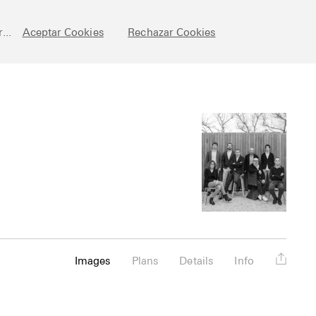
chive
Posts
Fundamentals
About
Esp
...
Aceptar Cookies
Rechazar Cookies
Images
Plans
Details
Info