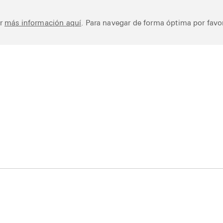
Works
Library
Ar
er
más información aquí
. Para navegar de forma óptima por favor